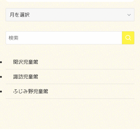
ア
ー
カ
イ
ブ
関沢児童館
諏訪児童館
ふじみ野児童館