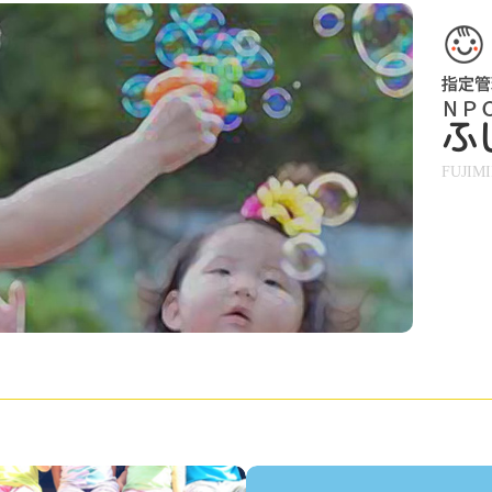
ふ
FUJIM