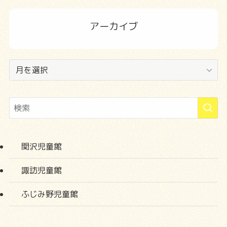
アーカイブ
ア
ー
カ
イ
ブ
関沢児童館
諏訪児童館
ふじみ野児童館