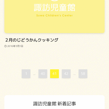
２月のじどうかんクッキング
2016年3月1日
1
40
41
42
58
...
...
諏訪児童館 新着記事